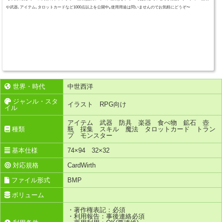
や武器､アイテム､タロットカードなど1000点以上を公開中｡使用用途は問いませんのでお気軽にどうぞ〜
世界・時代
中世西洋
ジャンル・スタ
イラスト RPG向け
イル
アイテム 武器 防具 楽器 食べ物 鉱石 壺
種類
瓶 採集 スキル 魔法 タロットカード トラン
プ モンスター
基本仕様
74×94 32×32
対応規格
CardWirth
ファイル形式
BMP
ボリューム
・著作権表記：必須
・利用報告：事後連絡必須