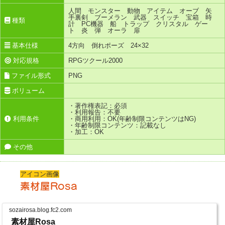
人間 モンスター 動物 アイテム オーブ 矢
手裏剣 ブーメラン 武器 スイッチ 宝箱 時
種類
計 PC機器 船 トラップ クリスタル ゲー
ト 炎 弾 オーラ 扉
基本仕様
4方向 倒れポーズ 24×32
対応規格
RPGツクール2000
ファイル形式
PNG
ボリューム
・著作権表記：必須
・利用報告：不要
利用条件
・商用利用：OK(年齢制限コンテンツはNG)
・年齢制限コンテンツ：記載なし
・加工：OK
その他
アイコン画像
素材屋Rosa
sozairosa.blog.fc2.com
素材屋Rosa