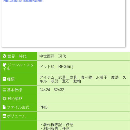
http://zioru.x0.to/material.htm
世界・時代
中世西洋 現代
ジャンル・スタ
ドット絵 RPG向け
イル
アイテム 武器 防具 食べ物 お菓子 魔法 ス
種類
キル 状態 宝石 動物
基本仕様
24×24 32×32
対応規格
ファイル形式
PNG
ボリューム
・著作権表記：任意
・利用報告：任意