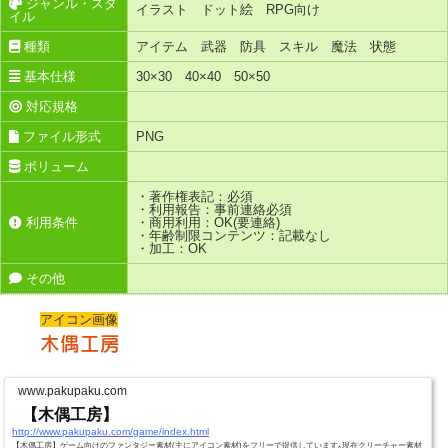
ジャンル・スタ
イラスト ドット絵 RPG向け
イル
種類
アイテム 武器 防具 スキル 魔法 状態
基本仕様
30×30 40×40 50×50
対応規格
ファイル形式
PNG
ボリューム
・著作権表記：必須
・利用報告：事前連絡必須
利用条件
・商用利用：OK(要連絡)
・年齢制限コンテンツ：記載なし
・加工：OK
その他
アイコン画像
木偶工房
www.pakupaku.com
【木偶工房】
http://www.pakupaku.com/game/index.html
【木偶工房】ゲーム向けのファンタジー素材(主にアイコン素材)をフリーで提供しています｡現在クリーチャー素材