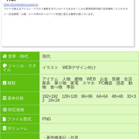
http://iconhoihoi.oops.jp
フリーで使えるアイコン・イラスト素材をダウンロードできます！しかも商用利用可能で完全無料！ビジネスマ
ン・生活雑貨・人物・メール等のホームページ作成に使える素材が揃っています。
世界・時代
現代
ジャンル・スタ
イラスト WEBデザイン向け
イル
アイテム 人物 建物 WEB お金 医療 生活
種類
家具 乗り物 家電 スマホ PC機器 惑星 動
物 食べ物 季節
192×192 128×128 96×96 64×64 48×48 32×3
基本仕様
2 24×24
対応規格
ファイル形式
PNG
ボリューム
・著作権表記：任意