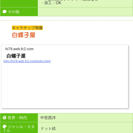
・加工：OK
その他
キャラチップ画像
白螺子屋
hi79.web.fc2.com
白螺子屋
http://hi79.web.fc2.com/index.html
世界・時代
中世西洋
ジャンル・スタ
ドット絵
イル