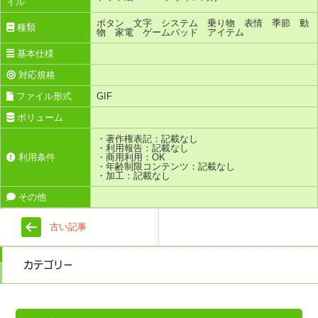
イル
ボタン 文字 システム 乗り物 表情 季節 動
種類
物 家電 ゲームパッド アイテム
基本仕様
対応規格
ファイル形式
GIF
ボリューム
・著作権表記：記載なし
・利用報告：記載なし
利用条件
・商用利用：OK
・年齢制限コンテンツ：記載なし
・加工：記載なし
その他
古い記事
カテゴリー
カ
テ
ゴ