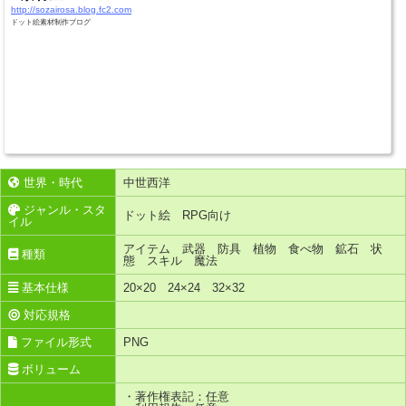
http://sozairosa.blog.fc2.com
ドット絵素材制作ブログ
世界・時代
中世西洋
ジャンル・スタ
ドット絵 RPG向け
イル
アイテム 武器 防具 植物 食べ物 鉱石 状
種類
態 スキル 魔法
基本仕様
20×20 24×24 32×32
対応規格
ファイル形式
PNG
ボリューム
・著作権表記：任意