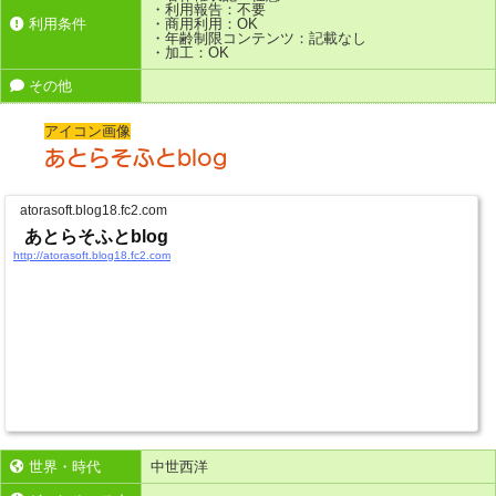
・利用報告：不要
利用条件
・商用利用：OK
・年齢制限コンテンツ：記載なし
・加工：OK
その他
アイコン画像
あとらそふとblog
atorasoft.blog18.fc2.com
あとらそふとblog
http://atorasoft.blog18.fc2.com
世界・時代
中世西洋