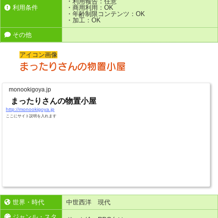
・利用報告：任意
利用条件
・商用利用：OK
・年齢制限コンテンツ：OK
・加工：OK
その他
アイコン画像
まったりさんの物置小屋
monookigoya.jp
まったりさんの物置小屋
http://monookigoya.jp
ここにサイト説明を入れます
世界・時代
中世西洋 現代
ジャンル・スタ