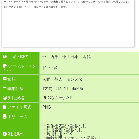
ＲＰＧツクールＸＰ用のかわいいキャラクタ素材を配布しています。完全オリジナルなので自由に利用できます。
有料でのアイコンやドット絵制作も受けつけております。
世界・時代
中世西洋 中世日本 現代
ジャンル・スタ
ドット絵
イル
種類
人間 獣人 モンスター
基本仕様
4方向 32×48 96×96
対応規格
RPGツクールXP
ファイル形式
PNG
ボリューム
・著作権表記：記載なし
・利用報告：記載なし
利用条件
・商用利用：OK
・年齢制限コンテンツ：記載なし