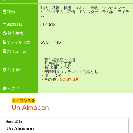
動物 武器 状態 スキル 建物 シンボルマー
種類
ク システム 表情 モンスター 食べ物 アイテ
ム
基本仕様
512×512
対応規格
ファイル形式
SVG PNG
ボリューム
・著作権表記：必須
・利用報告：不要
・商用利用：OK
利用条件
・年齢制限コンテンツ：記載なし
・加工：OK
・その他：
CC BY 3.0
その他
アイコン画像
Un Almacen
zioru.x0.to
Un Almacen