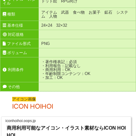
ドット絵 RPG向け
イル
アイテム 武器 食べ物 お菓子 鉱石 システ
種類
ム 人物
基本仕様
24×24 32×32
対応規格
ファイル形式
PNG
ボリューム
・著作権表記：必須
・利用報告：記載なし
利用条件
・商用利用：OK
・年齢制限コンテンツ：OK
・加工：OK
その他
アイコン画像
ICON HOIHOI
iconhoihoi.oops.jp
商用利用可能なアイコン・イラスト素材ならICON HOI
HOI