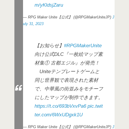
m/yKldsjZaru
— RPG Maker Unite【公式】 (@RPGMakerUniteJP)
J
uly 31, 2023
【お知らせ】
#RPGMakerUnite
向け公式DLC『一枚絵マップ素
材集① 古都エジル』が発売！
Uniteテンプレートゲームと
同じ世界観で表現された素材
で、中華風の街並みをモチーフ
にしたマップが制作できます。
https://t.co/693bVxvPa6
pic.twit
ter.com/6WxUDgxk1U
— RPG Maker Unite【公式】 (@RPGMakerUniteJP)
J