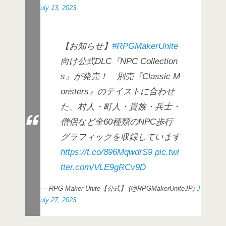
uly 13, 2023
【お知らせ】
#RPGMakerUnite
向け公式DLC『NPC Collection
s』が発売！ 別売『Classic M
onsters』のテイストに合わせ
た、村人・町人・貴族・兵士・
僧侶など全60種類のNPC歩行
グラフィックを収録しています
https://t.co/896MqwdrS9
pic.twi
tter.com/VLE9gRCv9D
— RPG Maker Unite【公式】 (@RPGMakerUniteJP)
J
uly 27, 2023