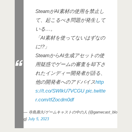
SteamがAI素材の使用を禁止し
て、起こるべき問題が発生して
いる…。
「AI素材を使ってないはずなの
に!?」
SteamからAI生成アセットの使
用疑惑でゲームの審査を却下さ
れたインディー開発者が語る、
他の開発者へのアドバイス
http
s://t.co/SWlkU7VCGU
pic.twitte
r.com/tfZocdm0df
— 寺島壽久/ゲームキャストの中の人 (@gamecast_blo
g)
July 5, 2023