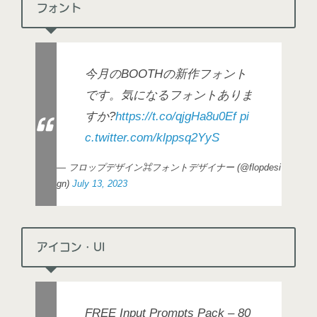
フォント
今月のBOOTHの新作フォント
です。気になるフォントありま
すか?
https://t.co/qjgHa8u0Ef
pi
c.twitter.com/klppsq2YyS
— フロップデザイン⌘フォントデザイナー (@flopdesi
gn)
July 13, 2023
アイコン・UI
FREE Input Prompts Pack – 80