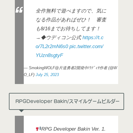
全作無料で遊べますので、気に
なる作品があればぜひ！ 審査
も8/16までお待ちしてます！
→◆ウディコン公式
https://t.c
o/7L2r2mN6s0
pic.twitter.com/
YUzn8sgtyF
— SmokingWOLF@片道勇者2開発中/ｳﾃﾞｨﾀ作者 (@W
O_LF)
July 25, 2023
RPGDeveloper Bakin/スマイルゲームビルダー
RPG Developer Bakin Ver. 1.