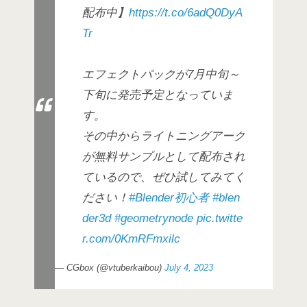
配布中】
https://t.co/6adQ0DyA
Tr
エフェクトパックが7月中旬～
下旬に発売予定となっていま
す。
その中からライトニングアーク
が無料サンプルとして配布され
ているので、ぜひ試してみてく
ださい！
#Blender初心者
#blen
der3d
#geometrynode
pic.twitte
r.com/0KmRFmxilc
— CGbox (@vtuberkaibou)
July 4, 2023