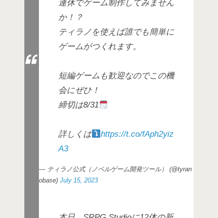
連休でゲーム制作してみません
か！？
ティラノを使えば誰でも簡単に
ゲームがつくれます。
短編ゲームも歓迎なのでこの機
会にぜひ！
締切は8/31
詳しくは
https://t.co/fAph2yiz
A3
— ティラノ公式（ノベルゲーム開発ツール） (@tyran
obase)
July 15, 2023
本日、SRPG Studioに12体の新