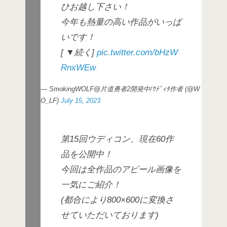
ひお越し下さい！
今年も熱量の高い作品がいっぱ
いです！
[ ▼続く]
pic.twitter.com/bHzW
RnxWEw
— SmokingWOLF@片道勇者2開発中/ｳﾃﾞｨﾀ作者 (@W
O_LF)
July 15, 2023
第15回ウディコン、現在60作
品を公開中！
今回は全作品のアピール画像を
一気にご紹介！
(都合により800×600に変換さ
せていただいております)