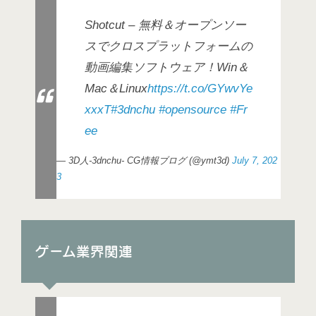
Shotcut – 無料＆オープンソー
スでクロスプラットフォームの
動画編集ソフトウェア！Win＆
Mac＆Linux
https://t.co/GYwvYe
xxxT
#3dnchu
#opensource
#Fr
ee
— 3D人-3dnchu- CG情報ブログ (@ymt3d)
July 7, 202
3
ゲーム業界関連