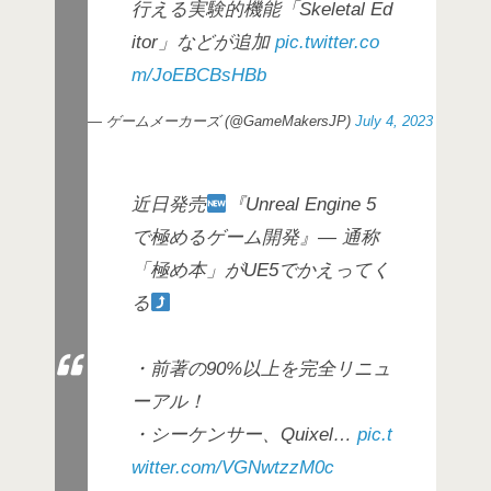
行える実験的機能「Skeletal Ed
itor」などが追加
pic.twitter.co
m/JoEBCBsHBb
— ゲームメーカーズ (@GameMakersJP)
July 4, 2023
近日発売
『Unreal Engine 5
で極めるゲーム開発』— 通称
「極め本」がUE5でかえってく
る
・前著の90%以上を完全リニュ
ーアル！
・シーケンサー、Quixel…
pic.t
witter.com/VGNwtzzM0c