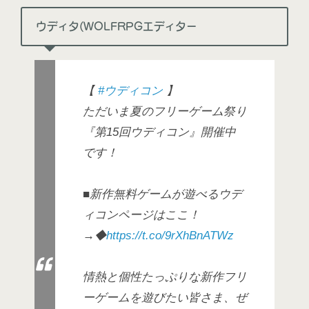
ウディタ(WOLFRPGエディター
【
#ウディコン
】
ただいま夏のフリーゲーム祭り
『第15回ウディコン』開催中
です！
■新作無料ゲームが遊べるウデ
ィコンページはここ！
→◆
https://t.co/9rXhBnATWz
情熱と個性たっぷりな新作フリ
ーゲームを遊びたい皆さま、ぜ