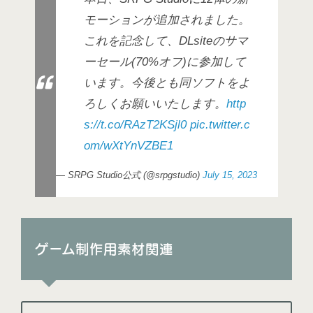
モーションが追加されました。
これを記念して、DLsiteのサマ
ーセール(70%オフ)に参加して
います。今後とも同ソフトをよ
ろしくお願いいたします。
http
s://t.co/RAzT2KSjl0
pic.twitter.c
om/wXtYnVZBE1
— SRPG Studio公式 (@srpgstudio)
July 15, 2023
ゲーム制作用素材関連