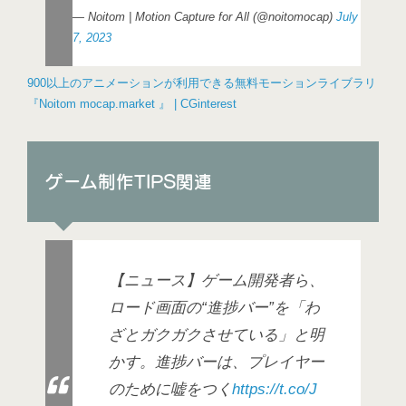
— Noitom | Motion Capture for All (@noitomocap)
July
7, 2023
900以上のアニメーションが利用できる無料モーションライブラリ
『Noitom mocap.market 』 | CGinterest
ゲーム制作TIPS関連
【ニュース】ゲーム開発者ら、
ロード画面の“進捗バー”を「わ
ざとガクガクさせている」と明
かす。進捗バーは、プレイヤー
のために嘘をつく
https://t.co/J