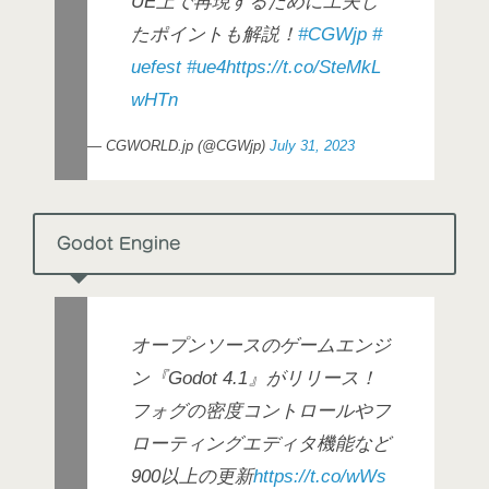
UE上で再現するために工夫し
たポイントも解説！
#CGWjp
#
uefest
#ue4
https://t.co/SteMkL
wHTn
— CGWORLD.jp (@CGWjp)
July 31, 2023
Godot Engine
オープンソースのゲームエンジ
ン『Godot 4.1』がリリース！
フォグの密度コントロールやフ
ローティングエディタ機能など
900以上の更新
https://t.co/wWs