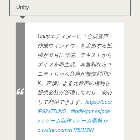
Unity
Unityエディターに「合成音声
作成ウィンドウ」を追加する拡
張が８月に登場、テキストから
ボイスを即生成。非営利ならユ
ニティちゃん音声が無償利用O
K。声優による元音声の権利を
提供会社が管理しており、安心
して利用できます。
https://t.co/
iP92a7DJy5
#indiegamesjpde
v
#ゲーム制作
#ゲーム開発
pi
c.twitter.com/rH75l1lZiN