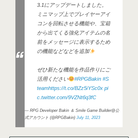
3.1にアップデートしました。
ミニマップ上でプレイヤーアイ
コンを回転させる機能や、宝箱
から出てくる強化アイテムの名
前をメッセージに表示するため
の機能などなどを追加
ぜひ新たな機能を作品作りにご
活用ください
#RPGBakin
#S
team
https://t.co/BZz5iYSc0x
pi
c.twitter.com/9VZNt6q3fC
— RPG Developer Bakin ＆ Smile Game Builder@公
式アカウント (@RPGBakin)
July 11, 2023