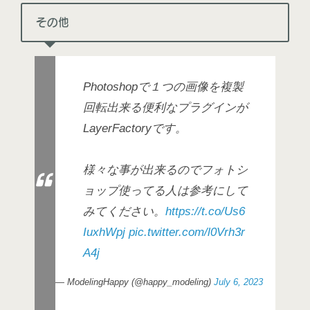
その他
Photoshopで１つの画像を複製
回転出来る便利なプラグインが
LayerFactoryです。
様々な事が出来るのでフォトシ
ョップ使ってる人は参考にして
みてください。
https://t.co/Us6
IuxhWpj
pic.twitter.com/l0Vrh3r
A4j
— ModelingHappy (@happy_modeling)
July 6, 2023