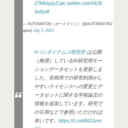
Z7MkbylyZ
pic.twitter.com/HL8t
Xe0z4f
— AUTOMATON（オートマトン） (@AUTOMATONJ
apan)
July 1, 2023
#バンダイナムコ研究所
は公開
（無償）しているAI研究用モー
ションデータセットを更新しま
した。非商用での研究利用がし
やすいライセンスへの変更とデ
ータセットに関する学術論文の
情報を追加しています。研究で
の引用などで参照いただければ
幸いです。
https://t.co/dN2Jyvs