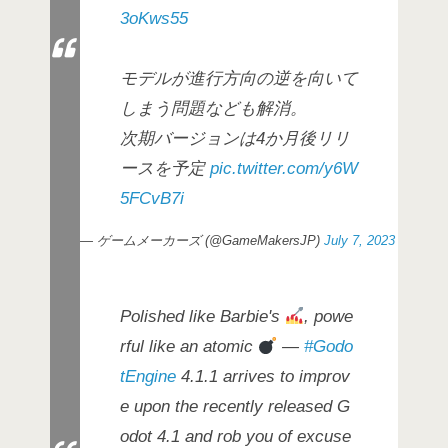
3oKws55
モデルが進行方向の逆を向いて
しまう問題なども解消。
次期バージョンは4か月後リリ
ースを予定
pic.twitter.com/y6W
5FCvB7i
— ゲームメーカーズ (@GameMakersJP)
July 7, 2023
Polished like Barbie's
, powe
rful like an atomic
—
#Godo
tEngine
4.1.1 arrives to improv
e upon the recently released G
odot 4.1 and rob you of excuse