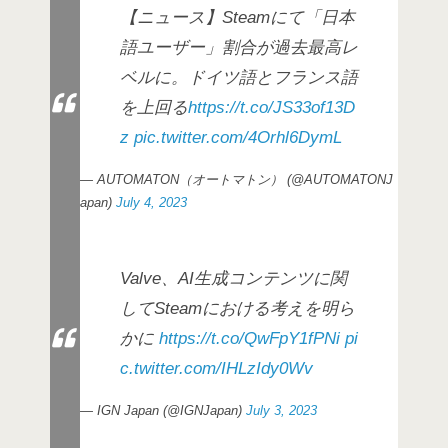
【ニュース】Steamにて「日本
語ユーザー」割合が過去最高レ
ベルに。ドイツ語とフランス語
を上回る
https://t.co/JS33of13D
z
pic.twitter.com/4Orhl6DymL
— AUTOMATON（オートマトン） (@AUTOMATONJ
apan)
July 4, 2023
Valve、AI生成コンテンツに関
してSteamにおける考えを明ら
かに
https://t.co/QwFpY1fPNi
pi
c.twitter.com/IHLzIdy0Wv
— IGN Japan (@IGNJapan)
July 3, 2023