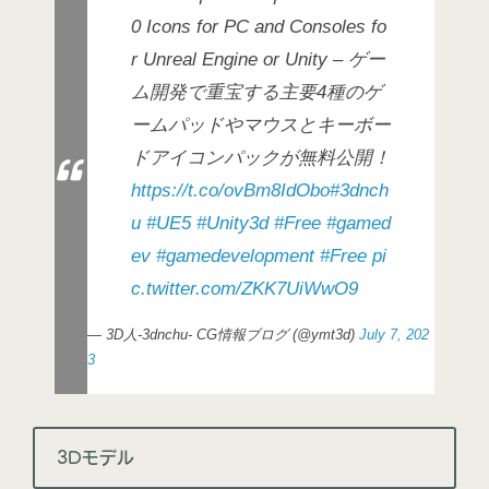
0 Icons for PC and Consoles fo
r Unreal Engine or Unity – ゲー
ム開発で重宝する主要4種のゲ
ームパッドやマウスとキーボー
ドアイコンパックが無料公開！
https://t.co/ovBm8IdObo
#3dnch
u
#UE5
#Unity3d
#Free
#gamed
ev
#gamedevelopment
#Free
pi
c.twitter.com/ZKK7UiWwO9
— 3D人-3dnchu- CG情報ブログ (@ymt3d)
July 7, 202
3
3Dモデル