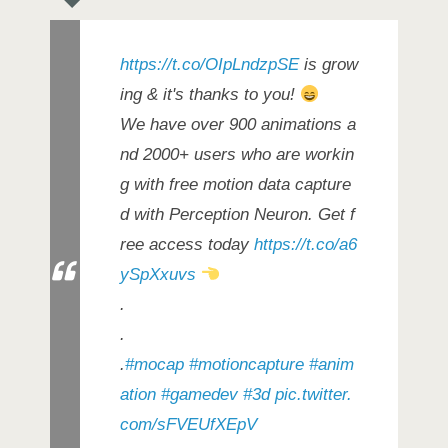
https://t.co/OIpLndzpSE
is grow
ing & it's thanks to you!
We have over 900 animations a
nd 2000+ users who are workin
g with free motion data capture
d with Perception Neuron. Get f
ree access today
https://t.co/a6
ySpXxuvs
.
.
.
#mocap
#motioncapture
#anim
ation
#gamedev
#3d
pic.twitter.
com/sFVEUfXEpV