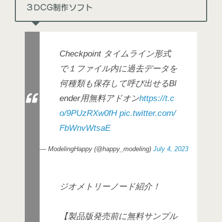
３DCG制作ソフト
Checkpoint タイムライン形式
で１ファイル内に過去データを
何種類も保存して呼び出せるBl
ender用無料アドオン
https://t.c
o/9PUzRXw0fH
pic.twitter.com/
FbWnvWtsaE
— ModelingHappy (@happy_modeling)
July 4, 2023
ジオメトリーノード紹介！
【製品版発売前に無料サンプル