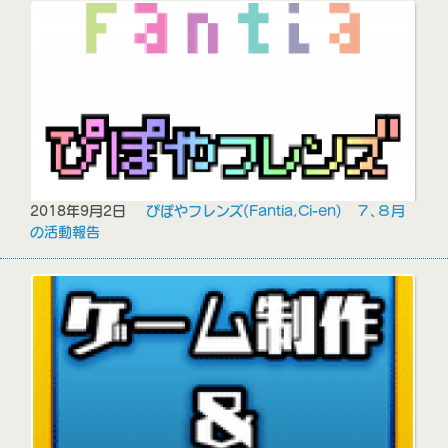
2018年9月2日
ぴぽやフレンズ(Fantia,Ci-en) ７､８月
の活動報告