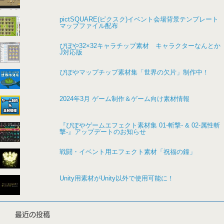
pictSQUARE(ピクスク)イベント会場背景テンプレート
マップファイル配布
ぴぽや32×32キャラチップ素材 キャラクターなんとか
J対応版
ぴぽやマップチップ素材集「世界の欠片」制作中！
2024年3月 ゲーム制作＆ゲーム向け素材情報
『ぴぽやゲームエフェクト素材集 01-斬撃- & 02-属性斬
撃-』アップデートのお知らせ
戦闘・イベント用エフェクト素材「祝福の鐘」
Unity用素材がUnity以外で使用可能に！
最近の投稿