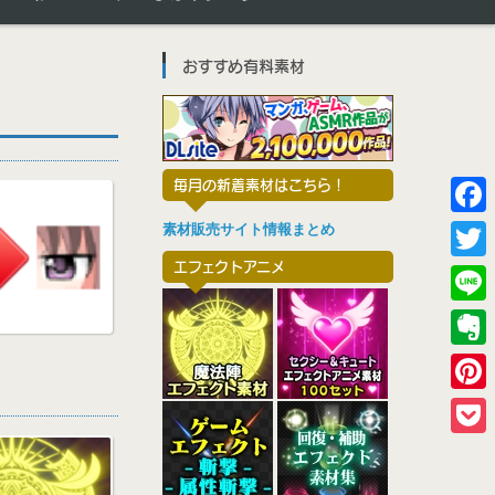
おすすめ有料素材
毎月の新着素材はこちら！
F
素材販売サイト情報まとめ
a
エフェクトアニメ
T
c
w
L
e
i
i
E
b
t
n
v
o
P
t
e
e
o
i
e
P
r
k
n
r
o