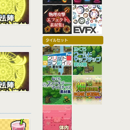
n
t
c
o
e
k
t
r
e
e
e
t
タイルセット
s
t