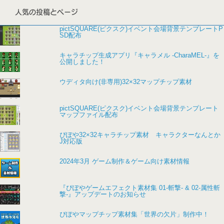
人気の投稿とページ
pictSQUARE(ピクスク)イベント会場背景テンプレートP
SD配布
キャラチップ生成アプリ『キャラメル -CharaMEL-』を
公開しました！
ウディタ向け(非専用)32×32マップチップ素材
pictSQUARE(ピクスク)イベント会場背景テンプレート
マップファイル配布
ぴぽや32×32キャラチップ素材 キャラクターなんとか
J対応版
2024年3月 ゲーム制作＆ゲーム向け素材情報
『ぴぽやゲームエフェクト素材集 01-斬撃- & 02-属性斬
撃-』アップデートのお知らせ
ぴぽやマップチップ素材集「世界の欠片」制作中！