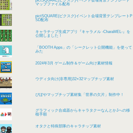
pictSQUARE(ピクスク)イベント会場背景テンプレート
マップファイル配布
pictSQUARE(ピクスク)イベント会場背景テンプレートP
SD配布
キャラチップ生成アプリ『キャラメル -CharaMEL-』を
公開しました！
「BOOTH Apps」の「シークレット公開機能」を使って
みた
2024年3月 ゲーム制作＆ゲーム向け素材情報
ウディタ向け(非専用)32×32マップチップ素材
ぴぽやマップチップ素材集「世界の欠片」制作中！
グラフィック合成器からキャラタクーなんとかJへの移
植手順
オタクと特殊部隊のキャラチップ素材