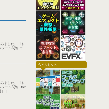
n
t
c
o
e
k
t
r
e
e
e
t
s
t
みました。 主に
ツール関連 ウ
タイルセット
みました。 主に
ール関連 Unit
[…]