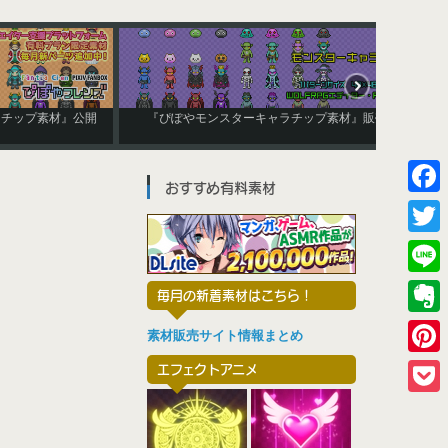
成キャラチップ素材』公開
『ぴぽやモンスターキャラチップ素材』販売中
！
おすすめ有料素材
F
a
T
c
w
L
毎月の新着素材はこちら！
e
i
i
E
b
素材販売サイト情報まとめ
t
n
v
o
P
エフェクトアニメ
t
e
e
o
i
e
P
r
k
n
r
o