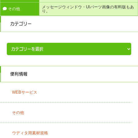
メッセージウィンドウ・UIパーツ画像の有料版もあ
その他
り。
カテゴリー
カ
テ
ゴ
リ
ー
便利情報
WEBサービス
その他
ウディタ用素材規格