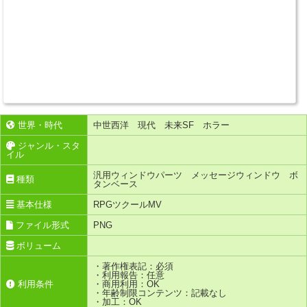
世界・時代
中世西洋 現代 未来SF ホラー
ジャンル・スタ
イル
汎用ウィンドウパーツ メッセージウィンドウ ボ
種類
タンベース
基本仕様
RPGツクールMV
ファイル形式
PNG
ボリューム
・著作権表記：必須
・利用報告：任意
利用条件
・商用利用：OK
・年齢制限コンテンツ：記載なし
・加工：OK