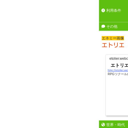
利用条件
その他
エネミー画像
エトリエ
etolier.webc
エトリ
http://etolier.w
RPGツクー
世界・時代