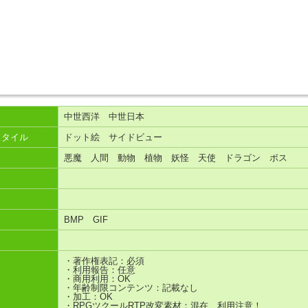
中世西洋 中世日本
スタイル
ドット絵 サイドビュー
悪魔 人間 動物 植物 妖怪 天使 ドラゴン ボス
BMP GIF
・著作権表記：必須
・利用報告：任意
・商用利用：OK
・年齢制限コンテンツ：記載なし
・加工：OK
・RPGツクールRTP改変素材：混在 利用注意！