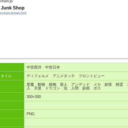
chain.jp
 Junk Shop
ie-chain.jp/main.html
中世西洋 中世日本
スタイル
ディフォルメ アニメタッチ フロントビュー
悪魔 動物 植物 亜人 アンデッド メカ 妖怪 精霊 
人 天使 ドラゴン 虫 人間 妖精 ボス
300×300
PNG