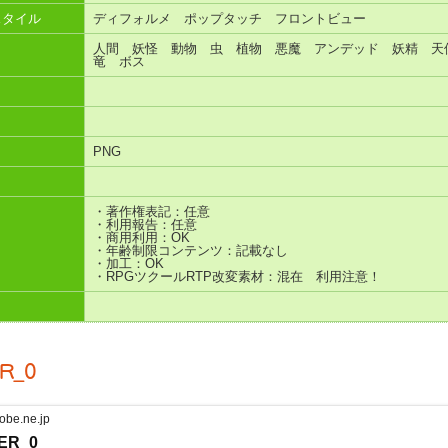
スタイル
ディフォルメ ポップタッチ フロントビュー
人間 妖怪 動物 虫 植物 悪魔 アンデッド 妖精 
竜 ボス
PNG
・著作権表記：任意
・利用報告：任意
・商用利用：OK
・年齢制限コンテンツ：記載なし
・加工：OK
・RPGツクールRTP改変素材：混在 利用注意！
R_0
obe.ne.jp
ER_0