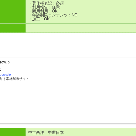
・著作権表記：必須
・利用報告：任意
・商用利用：OK
・年齢制限コンテンツ：NG
・加工：OK
row.jp
エ
ebcrow.jp
ル向け素材配布サイト
中世西洋 中世日本