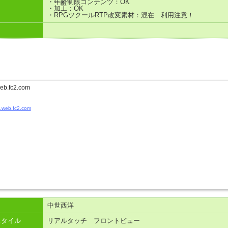
・年齢制限コンテンツ：OK
・加工：OK
・RPGツクールRTP改変素材：混在 利用注意！
eb.fc2.com
3.web.fc2.com
中世西洋
スタイル
リアルタッチ フロントビュー