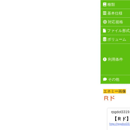
種類
基本仕様
対応規格
ファイル形式
ボリューム
利用条件
その他
エネミー画像
Ｒド
rpgdot3319
【Ｒド
http://rpgdot3