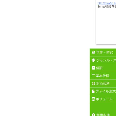
http://www5e.b
1cmが贈る落
世界・時代
ジャンル・
種類
基本仕様
対応規格
ファイル形式
ボリューム
利用条件