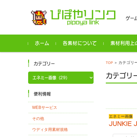
ゲー
コンテンツに移動
ホーム
各素材について
素材利用上
カテゴリー
TOP
>
カテゴリー
カ
カテゴリー
テ
ゴ
リ
ー
便利情報
WEBサービス
エネミー画像
その他
JUNKIE 
ウディタ用素材規格