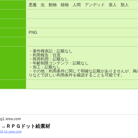
悪魔 虫 動物 植物 人間 アンデッド 亜人 獣人
PNG
・著作権表記：記載なし
・利用報告：任意
・商用利用：記載なし
・年齢制限コンテンツ：記載なし
・加工：記載なし
・その他：利用条件に関して明確な記載がありませんが、掲
りなどで詳しい利用条件を確認することも可能です。
.g1.xrea.com
】→ＲＰＧドット絵素材
319.g1.xrea.com