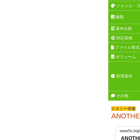
ジャンル・
種類
基本仕様
対応規格
ファイル形式
ボリューム
利用条件
その他
エネミー画像
ANOTHE
www5e.bigl
ANOTH