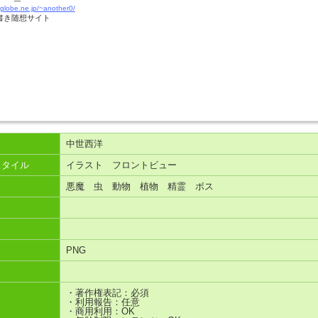
iglobe.ne.jp/~another0/
書き随想サイト
中世西洋
スタイル
イラスト フロントビュー
悪魔 虫 動物 植物 精霊 ボス
PNG
・著作権表記：必須
・利用報告：任意
・商用利用：OK