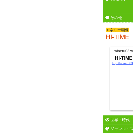
その他
エネミー画像
HI-TIME
raineru03.w
HI-TIME
http://raineru0
世界・時代
ジャンル・