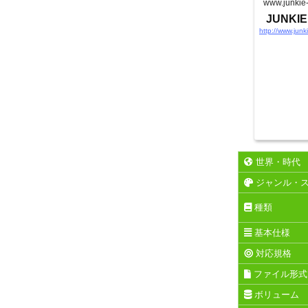
www.junkie-
JUNKIE
http://www.junk
世界・時代
ジャンル・
種類
基本仕様
対応規格
ファイル形式
ボリューム