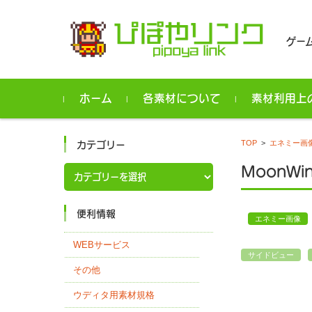
ゲー
コンテンツに移動
ホーム
各素材について
素材利用上
TOP
>
エネミー画
カテゴリー
カ
MoonWi
テ
ゴ
リ
ー
便利情報
エネミー画像
WEBサービス
サイドビュー
その他
ウディタ用素材規格