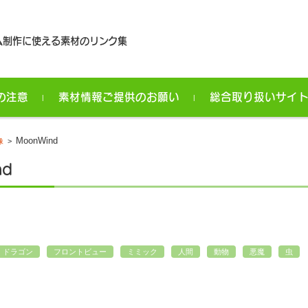
ム制作に使える素材のリンク集
の注意
素材情報ご提供のお願い
総合取り扱いサイ
MoonWind
像
>
nd
ドラゴン
フロントビュー
ミミック
人間
動物
悪魔
虫