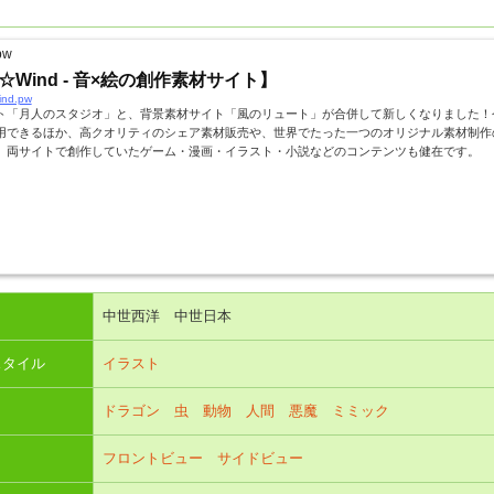
pw
n☆Wind - 音×絵の創作素材サイト】
ind.pw
ト「月人のスタジオ」と、背景素材サイト「風のリュート」が合併して新しくなりました！
用できるほか、高クオリティのシェア素材販売や、世界でたった一つのオリジナル素材制作
、両サイトで創作していたゲーム・漫画・イラスト・小説などのコンテンツも健在です。
中世西洋 中世日本
スタイル
イラスト
ドラゴン
虫
動物
人間
悪魔
ミミック
フロントビュー
サイドビュー