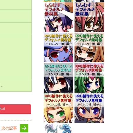
り。
ket
次の記事