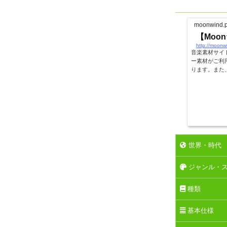
moonwind.
【Moo
http://moonw
音楽素材サイ
ー素材がご利
ります。また
世界・時代
ジャンル・
種類
基本仕様