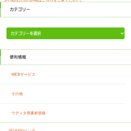
カテゴリー
カ
テ
ゴ
リ
ー
便利情報
WEBサービス
その他
ウディタ用素材規格
旧ぴぽやリンク