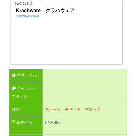
owo.pya.jp
Krachware―クラハウェア
http://owo.pya.jp
世界・時代
ジャンル・
スタイル
種類
スピード
モザイク
ブロック
基本仕様
640×480