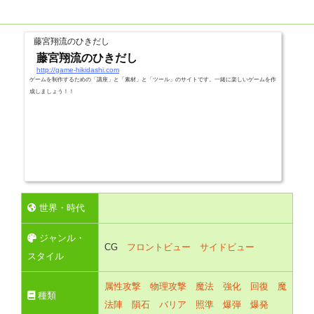
藤宮翔流のひきだし
藤宮翔流のひきだし
http://game-hikidashi.com
ゲームを制作するための「講座」と「素材」と「ツール」のサイトです。一緒に楽しいゲームを作
成しましょう！！
世界・時代
ジャンル・
CG
フロントビュー
サイドビュー
スタイル
属性攻撃
物理攻撃
魔法
強化
回復
魔
種類
法陣
隕石
バリア
照準
爆弾
爆発