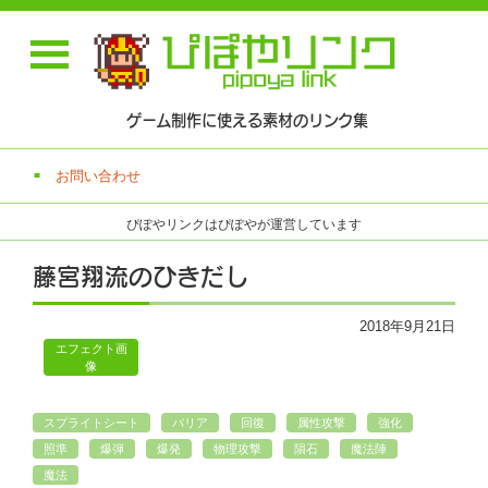
ゲーム制作に使える素材のリンク集
お問い合わせ
ぴぽやリンクはぴぽやが運営しています
藤宮翔流のひきだし
2018年9月21日
エフェクト画
像
スプライトシート
バリア
回復
属性攻撃
強化
照準
爆弾
爆発
物理攻撃
隕石
魔法陣
魔法