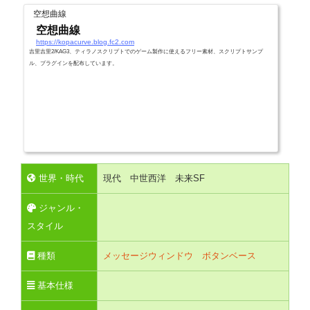
空想曲線
空想曲線
https://kopacurve.blog.fc2.com
吉里吉里2/KAG3、ティラノスクリプトでのゲーム製作に使えるフリー素材、スクリプトサンプ
ル、プラグインを配布しています。
世界・時代
現代 中世西洋 未来SF
ジャンル・
スタイル
種類
メッセージウィンドウ
ボタンベース
基本仕様