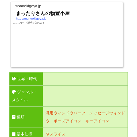
monookigoya.jp
まったりさんの物置小屋
http://monookigoya.jp
ここにサイト説明を入れます
世界・時代
ジャンル・
スタイル
汎用ウィンドウパーツ
メッセージウィンド
種類
ウ
ポーズアイコン
キーアイコン
基本仕様
９スライス