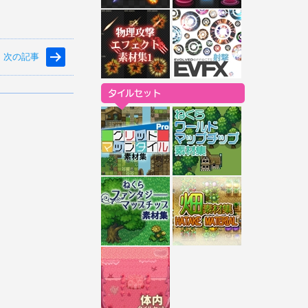
e
k
r
e
e
t
次の記事
s
t
タイルセット