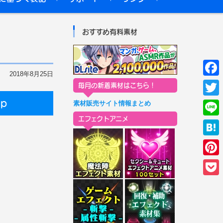
ぴぽやリンク
ニコニ・コモンズ
おすすめ有料素材
2018年8月25日
F
毎月の新着素材はこちら！
a
p
素材販売サイト情報まとめ
T
c
エフェクトアニメ
w
L
e
i
i
H
b
t
n
a
o
P
t
e
t
o
i
e
P
e
k
n
r
o
n
t
c
a