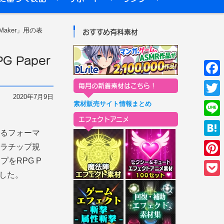
ぴぽやリンク
ニコニ・コモンズ
aker」用の表
おすすめ有料素材
 Paper
F
毎月の新着素材はこちら！
2020年7月9日
a
素材販売サイト情報まとめ
T
c
エフェクトアニメ
w
L
e
するフォーマ
i
i
H
ャラチップ規
b
t
n
a
をRPG P
o
P
t
e
ました。
t
o
i
e
P
e
k
n
r
o
n
t
c
a