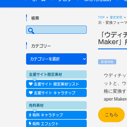
TOP
>
運営管理
検索
示・変換フォー
検
索:
「ウディチ
Make
カテゴリー
カ
テ
ゴ
新着情報
リ
ー
支援サイト限定素材
ウディチップ
ットと、ウデ
支援サイト 限定素材リスト
格に変換す
支援サイト キャラチップ
aper 
有料素材
こちら
有料 キャラチップ
有料 エフェクト