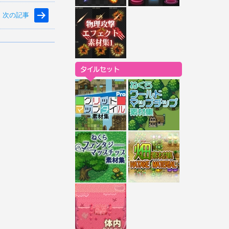
e
k
次の記事
r
e
e
t
s
t
タイルセット