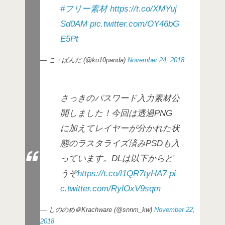
#フリー素材
https://t.co/XMYuj
Sd0AM
pic.twitter.com/OY46bG
E5Pt
— こ・ぱんだ (@ko10panda)
November 24, 2018
さっきのパスワード入力素材公
開しました！今回は透過PNG
に加えてレイヤーが分かれた状
態のラスタライズ済みPSDも入
っています。DLは以下からど
うぞ
https://t.co/l1QR7tyHA7
pi
c.twitter.com/RylOxV9sqm
— しののめ＠Krachware (@snnm_kw)
November 22,
2018