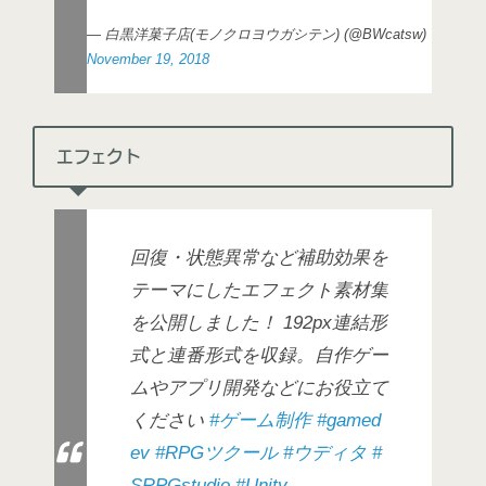
— 白黒洋菓子店(モノクロヨウガシテン) (@BWcatsw)
November 19, 2018
エフェクト
回復・状態異常など補助効果を
テーマにしたエフェクト素材集
を公開しました！ 192px連結形
式と連番形式を収録。自作ゲー
ムやアプリ開発などにお役立て
ください
#ゲーム制作
#gamed
ev
#RPGツクール
#ウディタ
#
SRPGstudio
#Unity