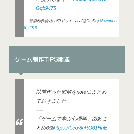
Gqb9475
— 音楽制作会社oo39ドットコム (@OrsDo)
November
8, 2018
ゲーム制作TIPS関連
以前作った図解をnoteにまとめ
ておきました。
—-
「ゲームで学ぶ心理学」図解ま
とめ6個
https://t.co/8nRQ61HnE