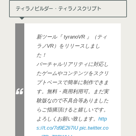
ティラノビルダー・ティラノスクリプト
新ツール『 tyranoVR 』（ティ
ラノVR）をリリースしまし
た！
バーチャルリアリティに対応し
たゲームやコンテンツをスクリ
プトベースで簡単に制作できま
す。無料・商用利用可。まだ実
験版なので不具合等ありました
らご指摘頂けると嬉しいです。
よろしくお願い致します。
http
s://t.co/7d9E2li7iU
pic.twitter.co