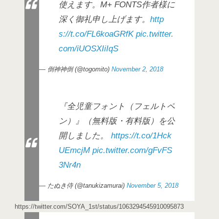
使えます。M+ FONTS作者様に
深く御礼申し上げます。
http
s://t.co/FL6koaGRfK
pic.twitter.
com/iUOSXIiIqS
— 倒神神倒 (@togomito)
November 2, 2018
『全児童フォント（フェルトペ
ン）』（無料版・有料版）を公
開しました。
https://t.co/1Hck
UEmcjM
pic.twitter.com/gFvFS
3Nr4n
— たぬき侍 (@tanukizamurai)
November 5, 2018
https://twitter.com/SOYA_1st/status/1063294545910095873