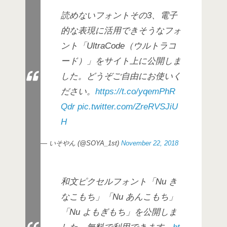
読めないフォントその3、電子
的な表現に活用できそうなフォ
ント「UltraCode（ウルトラコ
ード）」をサイト上に公開しま
した。どうぞご自由にお使いく
ださい。
https://t.co/yqemPhR
Qdr
pic.twitter.com/ZreRVSJiU
H
— いそやん (@SOYA_1st)
November 22, 2018
和文ピクセルフォント「Nu き
なこもち」「Nu あんこもち」
「Nu よもぎもち」を公開しま