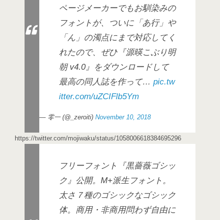
ページメーカーでもお馴染みの
フォントが、ついに「あ行」や
「ん」の濁点にまで対応してく
れたので、ぜひ『源暎こぶり明
朝 v4.0』をダウンロードして
最高の同人誌を作って…
pic.tw
itter.com/uZCIFlb5Ym
— 零一 (@_zeroiti)
November 10, 2018
https://twitter.com/mojiwaku/status/1058006618384695296
フリーフォント『黒薔薇ゴシッ
ク』公開。M+派生フォント。
太さ７種のゴシックなゴシック
体。商用・非商用問わず自由に