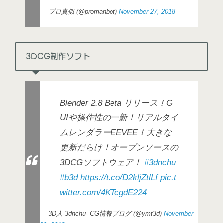
— プロ真似 (@promanbot)
November 27, 2018
3DCG制作ソフト
Blender 2.8 Beta リリース！G
UIや操作性の一新！リアルタイ
ムレンダラーEEVEE！大きな
更新だらけ！オープンソースの
3DCGソフトウェア！
#3dnchu
#b3d
https://t.co/D2kljZtlLf
pic.t
witter.com/4KTcgdE224
— 3D人-3dnchu- CG情報ブログ (@ymt3d)
November