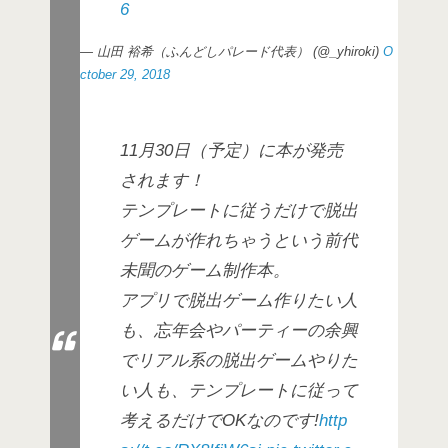
6
— 山田 裕希（ふんどしパレード代表） (@_yhiroki)
O
ctober 29, 2018
11月30日（予定）に本が発売
されます！
テンプレートに従うだけで脱出
ゲームが作れちゃうという前代
未聞のゲーム制作本。
アプリで脱出ゲーム作りたい人
も、忘年会やパーティーの余興
でリアル系の脱出ゲームやりた
い人も、テンプレートに従って
考えるだけでOKなのです!
http