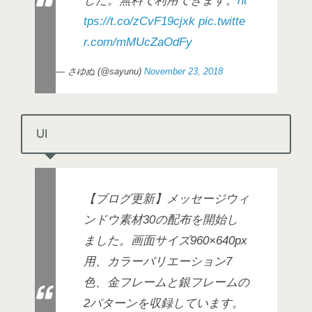
した。無料で利用できます。
ht
tps://t.co/zCvF19cjxk
pic.twitte
r.com/mMUcZaOdFy
— さゆぬ (@sayunu)
November 23, 2018
UI
【ブログ更新】メッセージウィ
ンドウ素材30の配布を開始し
ました。画面サイズ960×640px
用、カラーバリエーション7
色、金フレームと銀フレームの
2パターンを収録しています。