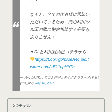
なんと、全ての作者様に承諾い
ただいているため、商用利用や
加工の際に別途相談する必要も
ありません！
▼DLと利用規約はコチラから
https://t.co/7gbhSoeA4c
pic.t
witter.com/zEk1upHhTh
— ゆうたONE｜ロゴと作字とタイポグラフィ.PTV (@
yuta_ptv)
July 18, 2021
3Dモデル