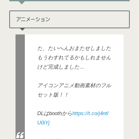
アニメーション
た、たいへんおまたせしました
もうわすれてるかもしれません
けど完成しました…
アイコンアニメ動画素材のフル
セット版！！
DLはboothから
https://t.co/j4ntl
U0iYj