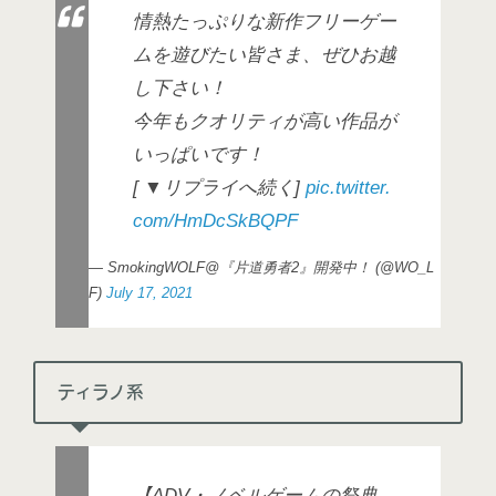
情熱たっぷりな新作フリーゲー
ムを遊びたい皆さま、ぜひお越
し下さい！
今年もクオリティが高い作品が
いっぱいです！
[ ▼リプライへ続く]
pic.twitter.
com/HmDcSkBQPF
— SmokingWOLF@『片道勇者2』開発中！ (@WO_L
F)
July 17, 2021
ティラノ系
【ADV・ノベルゲームの祭典。