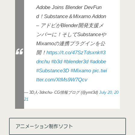
Adobe Joins Blender DevFun
d！Substance＆Mixamo Addon
– アドビがBlender開発支援メ
ンバーに！そしてSubstanceや
Mixamoの連携プラグインを公
開！
https://t.co/47SzTdsxnk
#3
dnchu
#b3d
#blender3d
#adobe
#Substance3D
#Mixamo
pic.twi
tter.com/XtMs9W7Qcv
— 3D人-3dnchu- CG情報ブログ (@ymt3d)
July 20, 20
21
アニメーション制作ソフト