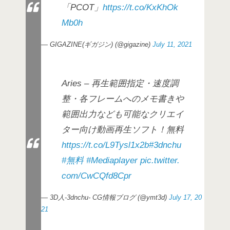
「PCOT」
https://t.co/KxKhOk
Mb0h
— GIGAZINE(ギガジン) (@gigazine)
July 11, 2021
Aries – 再生範囲指定・速度調
整・各フレームへのメモ書きや
範囲出力なども可能なクリエイ
ター向け動画再生ソフト！無料
https://t.co/L9Tysl1x2b
#3dnchu
#無料
#Mediaplayer
pic.twitter.
com/CwCQfd8Cpr
— 3D人-3dnchu- CG情報ブログ (@ymt3d)
July 17, 20
21