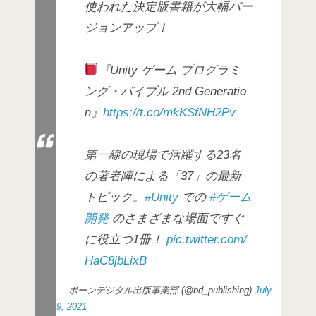
使われた決定版書籍が大幅バー
ジョンアップ！
『Unity ゲーム プログラミ
ング・バイブル 2nd Generatio
n』
https://t.co/mkKSfNH2Pv
第一線の現場で活躍する23名
の著者陣による「37」の最新
トピック。
#Unity
での
#ゲーム
開発
のさまざまな場面ですぐ
に役立つ1冊！
pic.twitter.com/
HaC8jbLixB
— ボーンデジタル出版事業部 (@bd_publishing)
July
9, 2021