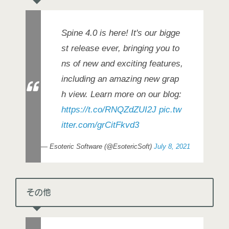
Spine 4.0 is here! It's our bigge
st release ever, bringing you to
ns of new and exciting features,
including an amazing new grap
h view. Learn more on our blog:
https://t.co/RNQZdZUI2J
pic.tw
itter.com/grCitFkvd3
— Esoteric Software (@EsotericSoft)
July 8, 2021
その他