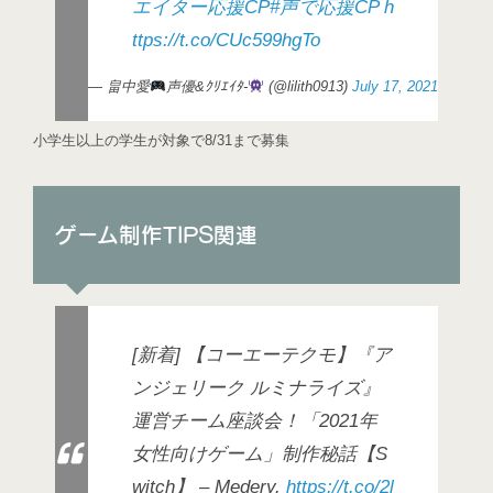
エイター応援CP
#声で応援CP
h
ttps://t.co/CUc599hgTo
— 畠中愛
声優&ｸﾘｴｲﾀ-
(@lilith0913)
July 17, 2021
小学生以上の学生が対象で8/31まで募集
ゲーム制作TIPS関連
[新着] 【コーエーテクモ】『ア
ンジェリーク ルミナライズ』
運営チーム座談会！「2021年
女性向けゲーム」制作秘話【S
witch】 – Medery.
https://t.co/2l