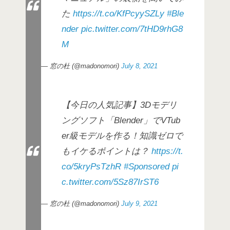
た
https://t.co/KfPcyySZLy
#Ble
nder
pic.twitter.com/7tHD9rhG8
M
— 窓の杜 (@madonomori)
July 8, 2021
【今日の人気記事】3Dモデリ
ングソフト「Blender」でVTub
er級モデルを作る！知識ゼロで
もイケるポイントは？
https://t.
co/5kryPsTzhR
#Sponsored
pi
c.twitter.com/5Sz87IrST6
— 窓の杜 (@madonomori)
July 9, 2021