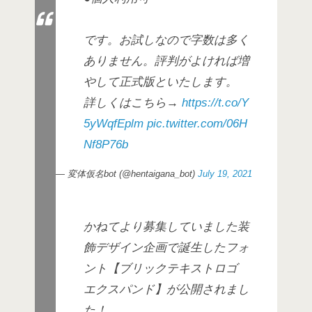
です。お試しなので字数は多く
ありません。評判がよければ増
やして正式版といたします。
詳しくはこちら→
https://t.co/Y
5yWqfEplm
pic.twitter.com/06H
Nf8P76b
— 変体仮名bot (@hentaigana_bot)
July 19, 2021
かねてより募集していました装
飾デザイン企画で誕生したフォ
ント【ブリックテキストロゴ
エクスパンド】が公開されまし
た！