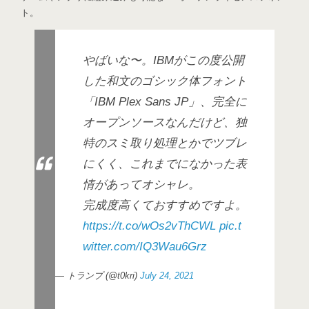
ト。
やばいな〜。IBMがこの度公開
した和文のゴシック体フォント
「IBM Plex Sans JP」、完全に
オープンソースなんだけど、独
特のスミ取り処理とかでツブレ
にくく、これまでになかった表
情があってオシャレ。
完成度高くておすすめですよ。
https://t.co/wOs2vThCWL
pic.t
witter.com/IQ3Wau6Grz
— トランプ (@t0kri)
July 24, 2021