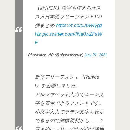
【商用OK】漢字も使えるオス
スメ日本語フリーフォント102
個まとめ
https://t.co/xJ6WIygz
Hz
pic.twitter.com/fNa0wZFsW
F
— Photoshop VIP (@photoshopvip)
July 21, 2021
新作フリーフォント『Runica
l』を公開しました。
アルファベット入力でルーン文
字を表示できるフォントです。
小文字入力でラテン文字も表示
できるので結構便利かも……？
基本的にフリーですが投げ銭用