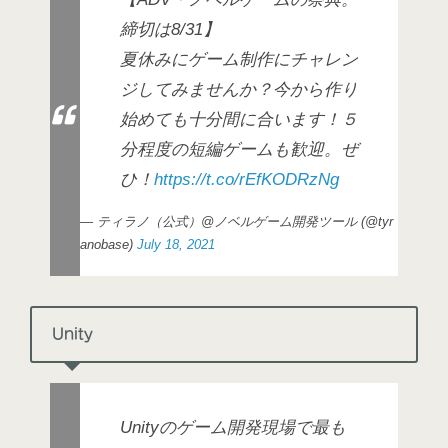
締切は8/31】
夏休みにゲーム制作にチャレン
ジしてみませんか？今から作り
始めても十分間に合います！５
分程度の短編ゲームも歓迎。ぜ
ひ！
https://t.co/rEfKODRzNg
— ティラノ（公式）@ノベルゲーム開発ツール (@tyr
anobase)
July 18, 2021
Unity
Unityのゲーム開発現場で最も