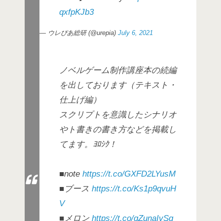
qxfpKJb3
— ウレぴあ総研 (@urepia)
July 6, 2021
ノベルゲーム制作講座本の続編
を出しております（テキスト・
仕上げ編）
スクリプトを意識したシナリオ
やト書きの書き方などを掲載し
てます。ﾖﾛｼｸ！
■note
https://t.co/GXFD2LYusM
■ブース
https://t.co/Ks1p9qvuH
V
■メロン
https://t.co/gZunaIvSg