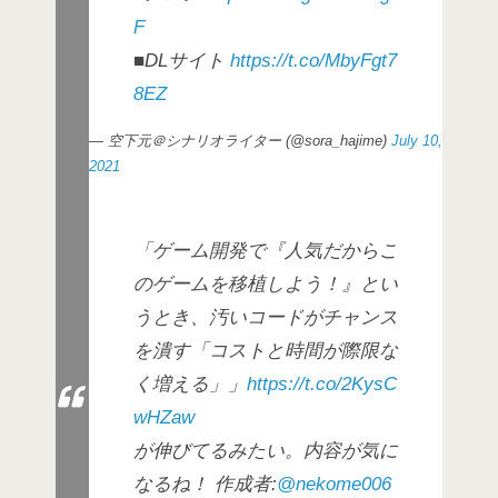
F
■DLサイト
https://t.co/MbyFgt7
8EZ
— 空下元＠シナリオライター (@sora_hajime)
July 10,
2021
「ゲーム開発で『人気だからこ
のゲームを移植しよう！』とい
うとき、汚いコードがチャンス
を潰す「コストと時間が際限な
く増える」」
https://t.co/2KysC
wHZaw
が伸びてるみたい。内容が気に
なるね！ 作成者:
@nekome006