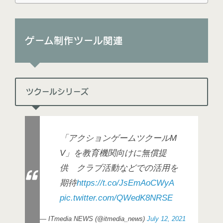
ゲーム制作ツール関連
ツクールシリーズ
「アクションゲームツクールM
V」を教育機関向けに無償提
供 クラブ活動などでの活用を
期待
https://t.co/JsEmAoCWyA
pic.twitter.com/QWedK8NRSE
— ITmedia NEWS (@itmedia_news)
July 12, 2021