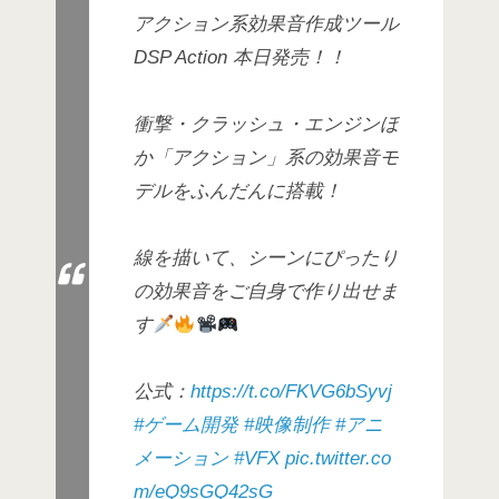
アクション系効果音作成ツール
DSP Action 本日発売！！
衝撃・クラッシュ・エンジンほ
か「アクション」系の効果音モ
デルをふんだんに搭載！
線を描いて、シーンにぴったり
の効果音をご自身で作り出せま
す
公式：
https://t.co/FKVG6bSyvj
#ゲーム開発
#映像制作
#アニ
メーション
#VFX
pic.twitter.co
m/eQ9sGQ42sG