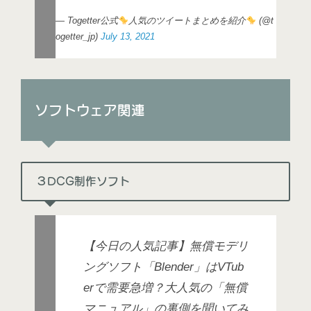
— Togetter公式
人気のツイートまとめを紹介
(@t
ogetter_jp)
July 13, 2021
ソフトウェア関連
３DCG制作ソフト
【今日の人気記事】無償モデリ
ングソフト「Blender」はVTub
erで需要急増？大人気の「無償
マニュアル」の裏側を聞いてみ