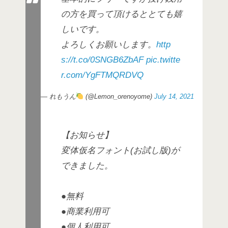
の方を買って頂けるととても嬉
しいです。
よろしくお願いします。
http
s://t.co/0SNGB6ZbAF
pic.twitte
r.com/YgFTMQRDVQ
— れもうん
(@Lemon_orenoyome)
July 14, 2021
【お知らせ】
変体仮名フォント(お試し版)が
できました。
●無料
●商業利用可
●個人利用可