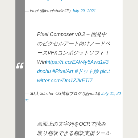
— tsugi (@tsugistudioJP)
July 29, 2021
Pixel Composer v0.2 – 開発中
のピクセルアート向けノードベ
ースVFXコンポジットソフト！
Win
https://t.co/EAV4y5Awd1
#3
dnchu
#PixelArt
#ドット絵
pic.t
witter.com/Dm1ZJkETI7
— 3D人-3dnchu- CG情報ブログ (@ymt3d)
July 11, 20
21
画面上の文字列をOCRで読み
取り翻訳できる翻訳支援ツール