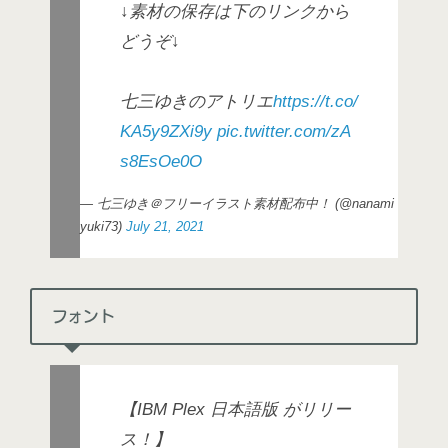
↓素材の保存は下のリンクから
どうぞ↓
七三ゆきのアトリエ
https://t.co/
KA5y9ZXi9y
pic.twitter.com/zA
s8EsOe0O
— 七三ゆき＠フリーイラスト素材配布中！ (@nanami
yuki73)
July 21, 2021
フォント
【IBM Plex 日本語版 がリリー
ス！】