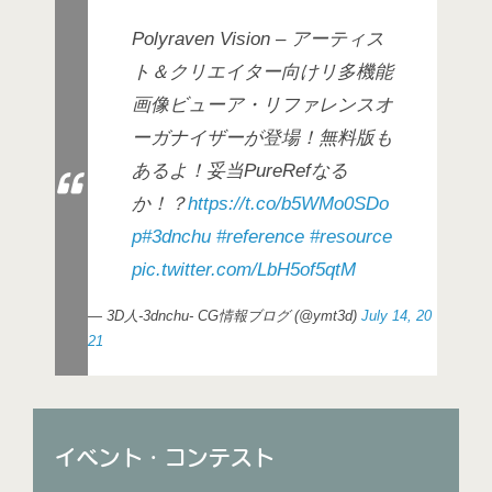
Polyraven Vision – アーティス
ト＆クリエイター向けリ多機能
画像ビューア・リファレンスオ
ーガナイザーが登場！無料版も
あるよ！妥当PureRefなる
か！？
https://t.co/b5WMo0SDo
p
#3dnchu
#reference
#resource
pic.twitter.com/LbH5of5qtM
— 3D人-3dnchu- CG情報ブログ (@ymt3d)
July 14, 20
21
イベント・コンテスト