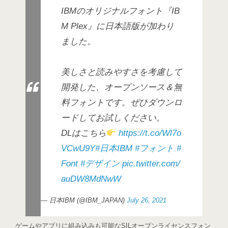
IBMのオリジナルフォント『IB
M Plex』に日本語版が加わり
ました。
美しさと読みやすさを考慮して
開発した、オープンソース＆無
料フォントです。ぜひダウンロ
ードしてお試しください。
DLはこちら
https://t.co/Wl7o
VCwU9Y
#日本IBM
#フォント
#
Font
#デザイン
pic.twitter.com/
auDW8MdNwW
— 日本IBM (@IBM_JAPAN)
July 26, 2021
ゲームやアプリに組み込みも可能なSILオープンライセンスフォン