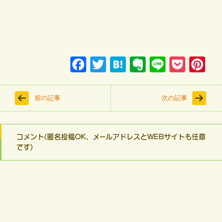
Face
Twitt
Hate
Ever
Line
Pock
Pinte
book
er
na
note
et
rest
前の記事
次の記事
コメント(匿名投稿OK、メールアドレスとWEBサイトも任意
です)